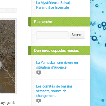
La Mystérieuse Salvail –
Parenthèse hivernale
Recherche
Search
Search
Dernières capsules médias
La Yamaska : une rivière en
situation d’urgence
Les comités de bassins
versants, source de
changement
ttoyage de