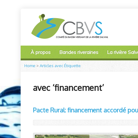
À propos
Bandes riveraines
La rivière Salva
Home
>
Articles avec Étiquette
avec ‘financement’
Pacte Rural: financement accordé po