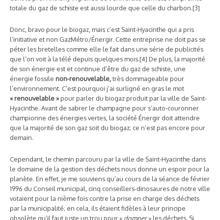
totale du gaz de schiste est aussi lourde que celle du charbon.[3]
Donc, bravo pour le biogaz, mais c’est Saint-Hyacinthe qui a pris
l’initiative et non GazMétro/Énergir. Cette entreprise ne doit pas se
péter les bretelles comme elle le fait dans une série de publicités
que l’on voit à la télé depuis quelques mois.[4] De plus, la majorité
de son énergie est et continue d’être du gaz de schiste, une
énergie fossile
non-renouvelable,
très dommageable pour
l’environnement. C’est pourquoi j’ai surligné en gras le mot
« renouvelable »
pour parler du biogaz produit par la ville de Saint-
Hyacinthe. Avant de sabrer le champagne pour s’auto-couronner
championne des énergies vertes, la société Énergir doit attendre
que la majorité de son gaz soit du biogaz; ce n’est pas encore pour
demain.
Cependant, le chemin parcouru par la ville de Saint-Hyacinthe dans
le domaine de la gestion des déchets nous donne un espoir pour la
planète. En effet, je me souviens qu’au cours de la séance de février
1996 du Conseil municipal, cinq conseillers-dinosaures de notre ville
votaient pour la nième fois contre la prise en charge des déchets
par la municipalité; en cela, ils étaient fidèles à leur principe
obsolète qu’il faut juste un trou pour «
domper
» les déchets. Si