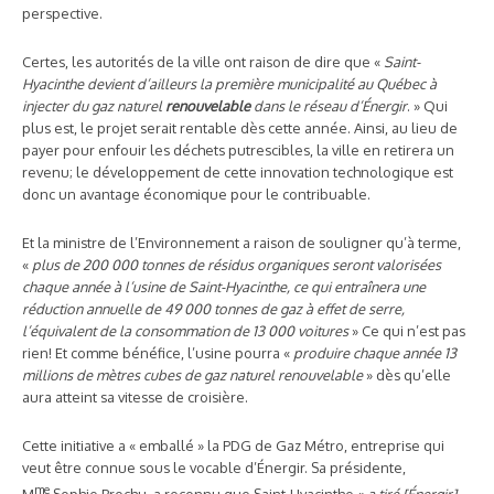
perspective.
Certes, les autorités de la ville ont raison de dire que «
Saint-
Hyacinthe devient d’ailleurs la première municipalité au Québec à
injecter du gaz naturel
renouvelable
dans le réseau d’Énergir
. » Qui
plus est, le projet serait rentable dès cette année. Ainsi, au lieu de
payer pour enfouir les déchets putrescibles, la ville en retirera un
revenu; le développement de cette innovation technologique est
donc un avantage économique pour le contribuable.
Et la ministre de l’Environnement a raison de souligner qu’à terme,
«
plus de 200 000 tonnes de résidus organiques seront valorisées
chaque année à l’usine de Saint-Hyacinthe, ce qui entraînera une
réduction annuelle de 49 000 tonnes de gaz à effet de serre,
l’équivalent de la consommation de 13 000 voitures
» Ce qui n’est pas
rien! Et comme bénéfice, l’usine pourra «
produire chaque année 13
millions de mètres cubes de gaz naturel renouvelable
» dès qu’elle
aura atteint sa vitesse de croisière.
Cette initiative a « emballé » la PDG de Gaz Métro, entreprise qui
veut être connue sous le vocable d’Énergir. Sa présidente,
me
M
Sophie Brochu, a reconnu que Saint-Hyacinthe «
a tiré [Énergir]