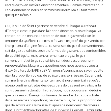
vers le haut
» en matière environnementale. Comme militants pour
l’environnement, nous en sommes heureux! Mais il faut mettre
quelques bémols.
Oui, la ville de Saint-Hyacinthe va vendre du biogaz au réseau
d’Énergir; c’est un pas dans la bonne direction. Mais ce biogaz va
constituer une minuscule fraction de tout le gaz vendu sur le
territoire du Québec. Et la très, très vaste majorité du gaz vendu par
Énergir sera d’origine fossile; ce sera, soit du gaz dit conventionnel,
soit du gaz de schiste. Les trois formes de gaz sont des combustibles
de qualité égale; mais contrairement au biogaz, le gaz
conventionnel et le gaz de schiste sont des ressources
non-
renouvelables.
Malgré les questions que nous avons posées à
GazMétro lors du BAPE # 329 [2], nous n’avons pas pu savoir quelle
était la proportion du gaz de schiste dans son réseau. Cependant,
comme Énergir s’alimente sur le marché nord-américain et qu’au
niveau continental, plus des deux tiers du gaz sont extraits par la
controversée fracturation hydraulique, nous pouvons en déduire
que le réseau d’Énergir continuera de vendre du gaz de schiste
dans les mêmes proportions; peut-être plus, car la proportion de
gaz de schiste est à la hausse. D’après de nombreux chercheurs,
dont le prof Anthony Ingraffea de l’université Cornell, l’empreinte