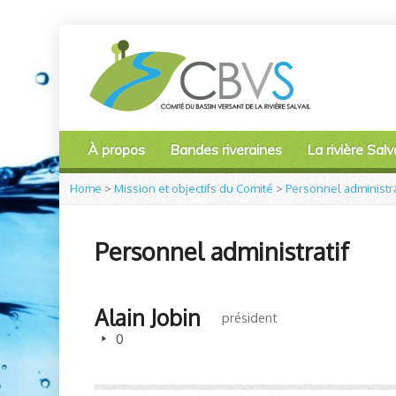
À propos
Bandes riveraines
La rivière Salva
Home
>
Mission et objectifs du Comité
>
Personnel administra
Personnel administratif
Alain Jobin
président
0