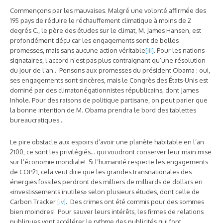
Commençons par les mauvaises. Malgré une volonté affirmée des
195 pays de réduire le réchauffement climatique à moins de 2
degrés C., le père des études sur le climat, M. James Hansen, est
profondément déçu car les engagements sont de belles
promesses, mais sans aucune action véritable
[iii]
. Pour les nations
signataires, l’accord n’est pas plus contraignant qu’une résolution
du jour de l’an… Pensons aux promesses du président Obama : oui,
ses engagements sont sincères, mais le Congrès des États-Unis est
dominé par des climatonégationnistes républicains, dont James
Inhole. Pour des raisons de politique partisane, on peut parier que
la bonne intention de M. Obama prendra le bord des tablettes
bureaucratiques…
Le pire obstacle aux espoirs d’avoir une planète habitable en l’an
2100, ce sont les privilégiés… qui voudront conserver leur main mise
sur l’économie mondiale! Si l’humanité respecte les engagements
de COP21, cela veut dire que les grandes transnationales des
énergies fossiles perdront des milliers de milliards de dollars en
«investissements inutiles» selon plusieurs études, dont celle de
Carbon Tracker
[iv]
. Des crimes ont été commis pour des sommes
bien moindres! Pour sauver leurs intérêts, les firmes de relations
publiques vont accélérer le rythme des publicités qui font