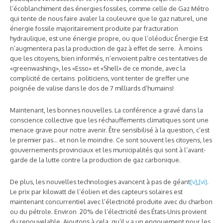
l’écoblanchiment des énergies fossiles, comme celle de Gaz Métro
qui tente de nous faire avaler la couleuvre que le gaz naturel, une
énergie fossile majoritairement produite par fracturation
hydraulique, est une énergie propre, ou que l’oléoduc Énergie Est
n’augmentera pas la production de gaz à effet de serre. À moins
que les citoyens, bien informés, n’envoient paître ces tentatives de
«greenwashing», les «Esso» et «Shell» de ce monde, avec la
complicité de certains politiciens, vont tenter de greffer une
poignée de valise dans le dos de 7 milliards d’humains!
Maintenant, les bonnes nouvelles. La conférence a gravé dans la
conscience collective que les réchauffements climatiques sont une
menace grave pour notre avenir. Être sensibilisé à la question, c’est
le premier pas… et non le moindre. Ce sont souvent les citoyens, les
gouvernements provinciaux et les municipalités qui sont à l’avant-
garde de la lutte contre la production de gaz carbonique.
De plus, les nouvelles technologies avancent à pas de géant
[v]
,
[vi]
.
Le prix par kilowatt de l’éolien et des capteurs solaires est
maintenant concurrentiel avec l’électricité produite avec du charbon
ou du pétrole. Environ 20% de l’électricité des États-Unis provient
du renouvelable. Ajoutons à cela, qu’il y a un engouement pour les