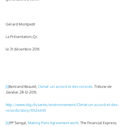
Gérard Montpetit
La Présentation,Qc
le 31 décembre 2015
[i]
Bertrand Beauté,
Climat: un accord et des records
.
Tribune de
Genève
. 28-12-2015.
http://www.tdg.ch/sante/environnement/Climat-un-accord-et-des-
records/story/15526645
[ii]
PP Sangal,
Making Paris Agreement work
. The Financial Express.