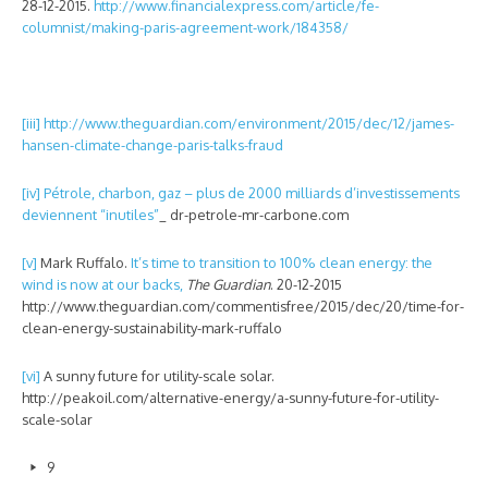
28-12-2015.
http://www.financialexpress.com/article/fe-
columnist/making-paris-agreement-work/184358/
[iii]
http://www.theguardian.com/environment/2015/dec/12/james-
hansen-climate-change-paris-talks-fraud
[iv]
Pétrole, charbon, gaz – plus de 2000 milliards d’investissements
deviennent “inutiles”
_ dr-petrole-mr-carbone.com
[v]
Mark Ruffalo.
It’s time to transition to 100% clean energy: the
wind is now at our backs,
The Guardian
. 20-12-2015
http://www.theguardian.com/commentisfree/2015/dec/20/time-for-
clean-energy-sustainability-mark-ruffalo
[vi]
A sunny future for utility-scale solar.
http://peakoil.com/alternative-energy/a-sunny-future-for-utility-
scale-solar
9