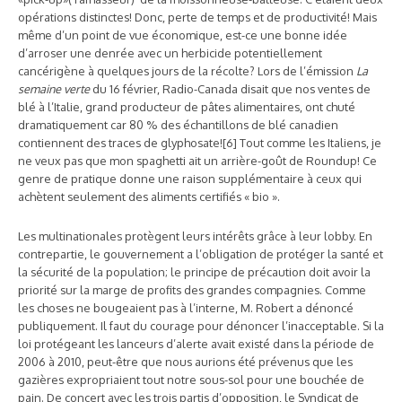
opérations distinctes! Donc, perte de temps et de productivité! Mais
même d’un point de vue économique, est-ce une bonne idée
d’arroser une denrée avec un herbicide potentiellement
cancérigène à quelques jours de la récolte? Lors de l’émission
La
semaine verte
du 16 février, Radio-Canada disait que nos ventes de
blé à l’Italie, grand producteur de pâtes alimentaires, ont chuté
dramatiquement car 80 % des échantillons de blé canadien
contiennent des traces de glyphosate![6] Tout comme les Italiens, je
ne veux pas que mon spaghetti ait un arrière-goût de Roundup! Ce
genre de pratique donne une raison supplémentaire à ceux qui
achètent seulement des aliments certifiés « bio ».
Les multinationales protègent leurs intérêts grâce à leur lobby. En
contrepartie, le gouvernement a l’obligation de protéger la santé et
la sécurité de la population; le principe de précaution doit avoir la
priorité sur la marge de profits des grandes compagnies. Comme
les choses ne bougeaient pas à l’interne, M. Robert a dénoncé
publiquement. Il faut du courage pour dénoncer l’inacceptable. Si la
loi protégeant les lanceurs d’alerte avait existé dans la période de
2006 à 2010, peut-être que nous aurions été prévenus que les
gazières expropriaient tout notre sous-sol pour une bouchée de
pain. De concert avec les trois partis d’opposition, le Syndicat de