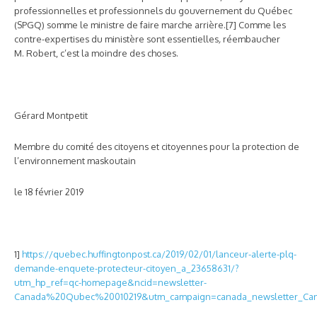
professionnelles et professionnels du gouvernement du Québec
(SPGQ) somme le ministre de faire marche arrière.[7] Comme les
contre-expertises du ministère sont essentielles
,
réembaucher
M. Robert, c’est la moindre des choses.
Gérard Montpetit
Membre du comité des citoyens et citoyennes pour la protection de
l’environnement maskoutain
le 18 février 2019
1]
https://quebec.huffingtonpost.ca/2019/02/01/lanceur-alerte-plq-
demande-enquete-protecteur-citoyen_a_23658631/?
utm_hp_ref=qc-homepage&ncid=newsletter-
Canada%20Qubec%20010219&utm_campaign=canada_newsletter_C