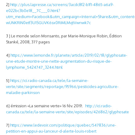
2]
http://plus.lapresse.ca/screens/3acdc8f2-b1f1-4865-a6a9-
e022bc3b0e18__7C___0.html?
utm_medium=Facebook&utm_campaign=Internal+Share&utm_content
wUNKRIN0etf3U1SGUVK6sx0RiMLMvjtVwnwk7c
3 ] Le monde selon Monsanto, par Marie-Monique Robin, Édition
Stanké, 2008, 377 pages
4]
https://www.lemonde.fr/planete/article/2019/02/18/glyphosate-
une-etude-montre-une-nette-augmentation-du-risque-de-
lymphome_5424747_3244.html
5]
https://ici.radio-canada.ca/tele/la-semaine-
verte/site/segments/reportage/95966/pesticides-agriculture-
maladie-parkinson
6] émission «La semaine verte» 16 fév. 2019;
http://ici.radio-
canada.ca/tele/la-semaine-verte/site/episodes/426862/glyphosate
7]
https://www.ledevoir.com/politique/quebec/547836/une-
petition-en-appui-au-lanceur-d-alerte-louis-robert