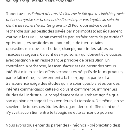
délinquant qui mérite d’être congédié?
Robert avait
« d’abord dénoncé à l’interne le fait que les intérêts privés
ont une emprise sur la recherche financée par vos impôts au sein du
Centre de recherche sur les grains…»
[2] Pourquoi est-ce que la
recherche sur les pesticides payée par nos impôts (c’est également
vrai pour les OMG) serait contrôlée par les fabricants de pesticides?
Après tout, les pesticides ont pour objet de tuer certains
« parasites » : mauvaises herbes, champignons indésirables ou
insectes ravageurs. Ce sont des « poisons » qui doivent être utilisés
avec parcimonie en respectant le principe de précaution. En
contrôlant la recherche, les manufacturiers de pesticides ont un
intérêt à minimiser les effets secondaires négatifs de leurs produits;
par le fait même, ils deviennent à la fois « juge et partie ». La
transparence exige des études qui ne soient pas biaisées par des
intérêts commerciaux; celles-ci doivent confirmer ou infirmer les
études de l’industrie. Le congédiement de M. Robert signifie que
son opinion dérangeait les « vendeurs du temple ». De même, on se
souvient de toutes ces études des cigarettiers qui affirmaient qu’il
n’y avait aucun lien entre le tabagisme et le cancer du poumon!
Nous avons tous entendu parler des « néonics » (néonicotinoïdes)