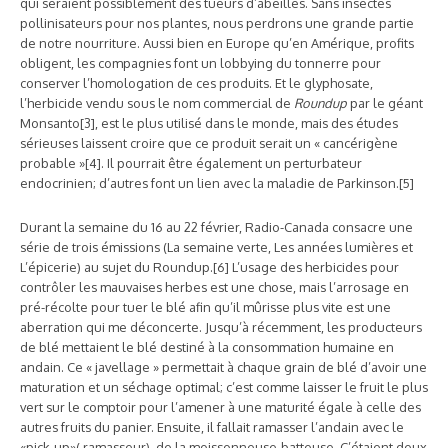
qui seraient possiblement des tueurs d’abeilles. Sans insectes
pollinisateurs pour nos plantes, nous perdrons une grande partie
de notre nourriture. Aussi bien en Europe qu’en Amérique, profits
obligent, les compagnies font un lobbying du tonnerre pour
conserver l’homologation de ces produits. Et le glyphosate,
l’herbicide vendu sous le nom commercial de
Roundup
par le géant
Monsanto[3], est le plus utilisé dans le monde, mais des études
sérieuses laissent croire que ce produit serait un « cancérigène
probable »[4]. Il pourrait être également un perturbateur
endocrinien; d’autres font un lien avec la maladie de Parkinson.[5]
Durant la semaine du 16 au 22 février, Radio-Canada consacre une
série de trois émissions (La semaine verte, Les années lumières et
L’épicerie) au sujet du Roundup.[6] L’usage des herbicides pour
contrôler les mauvaises herbes est une chose, mais l’arrosage en
pré-récolte pour tuer le blé afin qu’il mûrisse plus vite est une
aberration qui me déconcerte. Jusqu’à récemment, les producteurs
de blé mettaient le blé destiné à la consommation humaine en
andain. Ce « javellage » permettait à chaque grain de blé d’avoir une
maturation et un séchage optimal; c’est comme laisser le fruit le plus
vert sur le comptoir pour l’amener à une maturité égale à celle des
autres fruits du panier. Ensuite, il fallait ramasser l’andain avec le
«pick-up»( ramasseur) de la moissonneuse-batteuse. C’étaient deux